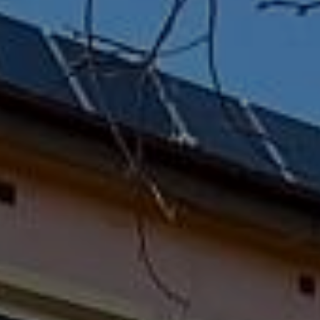
Galeria
Kalendarz
Dokumenty
Rekrutacja
Kontakt
Librus
Klasa z drewna